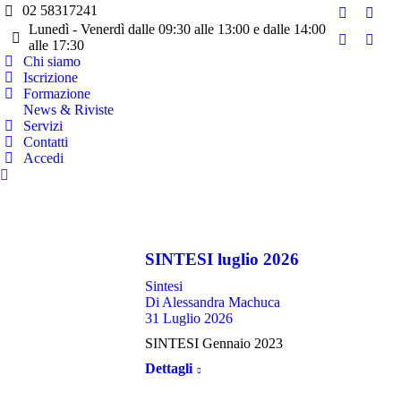
02 58317241
Facebook
Twitt
Lunedì - Venerdì dalle 09:30 alle 13:00 e dalle 14:00
page
page
alle 17:30
YouTube
Linke
opens
open
Chi siamo
page
page
Iscrizione
in
in
opens
open
Formazione
new
new
in
in
News & Riviste
window
wind
Servizi
new
new
Contatti
window
wind
Accedi
Cerca:
SINTESI luglio 2026
Sintesi
Di
Alessandra Machuca
31 Luglio 2026
SINTESI Gennaio 2023
Dettagli