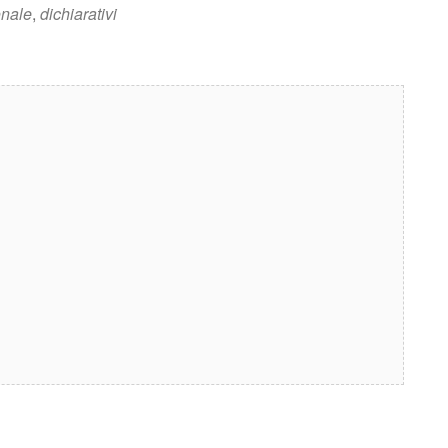
onale
,
dichiarativi