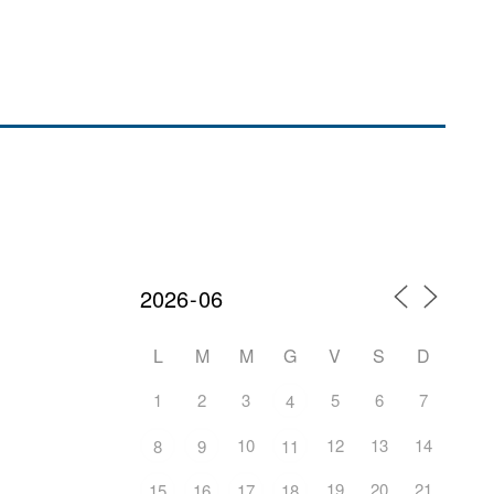
L
M
M
G
V
S
D
1
2
3
5
6
7
4
10
12
13
14
8
9
11
19
20
21
15
16
17
18