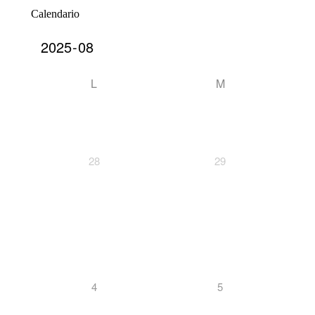
Calendario
L
M
28
29
4
5