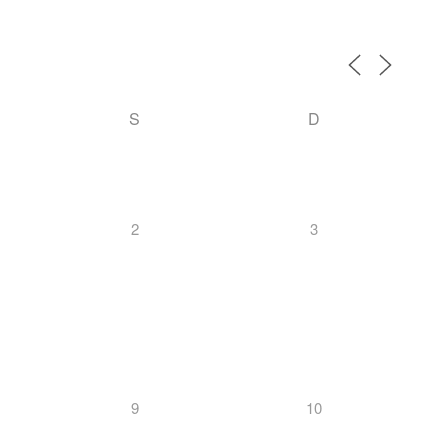
S
D
2
3
9
10