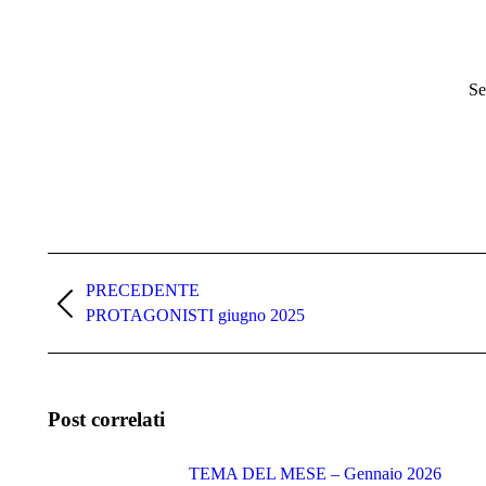
Se
Naviga
tra
PRECEDENTE
Post
PROTAGONISTI giugno 2025
i
precedente:
post
Post correlati
TEMA DEL MESE – Gennaio 2026