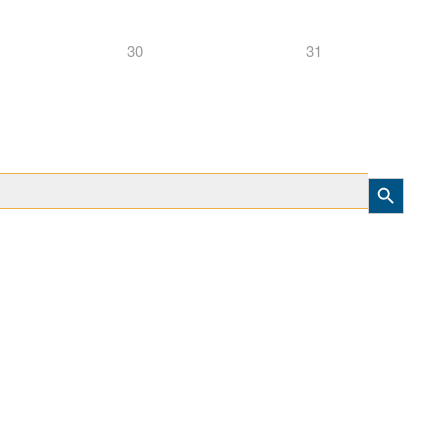
30
31
Search Button