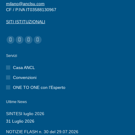
milano@anclsu.com
CF / P.IVA IT03588130967
SITI ISTITUZIONALI
Ci puoi trovare su:
Facebook
Twitter
YouTube
Linkedin
page
page
page
page
Servizi
opens
opens
opens
opens
in
in
in
in
Casa ANCL
new
new
new
new
Convenzioni
window
window
window
window
ONE TO ONE con l’Esperto
Ultime News
SINTESI luglio 2026
31 Luglio 2026
NOTIZIE FLASH n. 30 del 29.07.2026