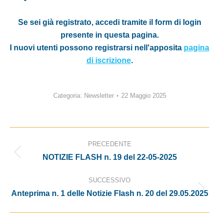
Se sei già registrato, accedi tramite il form di login
presente in questa pagina.
I nuovi utenti possono registrarsi nell'apposita
pagina
di iscrizione
.
Categoria:
Newsletter
22 Maggio 2025
Naviga
PRECEDENTE
tra
NOTIZIE FLASH n. 19 del 22-05-2025
Post
i
precedente:
SUCCESSIVO
post
Anteprima n. 1 delle Notizie Flash n. 20 del 29.05.2025
Prossimo
post: