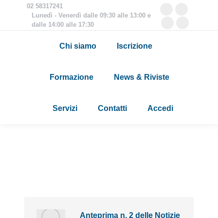
02 58317241
Facebook
Twitter
Lunedì - Venerdì dalle 09:30 alle 13:00 e
dalle 14:00 alle 17:30
page
page
YouTube
Linkedin
opens
opens
page
page
Chi siamo
Iscrizione
in
in
opens
opens
new
new
in
in
Formazione
News & Riviste
window
window
new
new
Cerca:
window
window
Servizi
Contatti
Accedi
Anteprima n. 2 delle Notizie