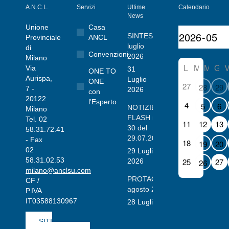
A.N.C.L.
Servizi
Ultime
Calendario
News
Unione
Casa
SINTESI
Provinciale
ANCL
luglio
di
Convenzioni
2026
Milano
L
M
M
G
Via
31
ONE TO
Aurispa,
Luglio
ONE
27
28
29
7 -
2026
con
20122
l’Esperto
4
5
6
NOTIZIE
Milano
FLASH n.
Tel. 02
11
12
13
30 del
58.31.72.41
29.07.2026
- Fax
18
19
20
02
29 Luglio
58.31.02.53
25
27
2026
26
milano@anclsu.com
PROTAGONISTI
CF /
agosto 2026
P.IVA
IT03588130967
28 Luglio 2026
SITI