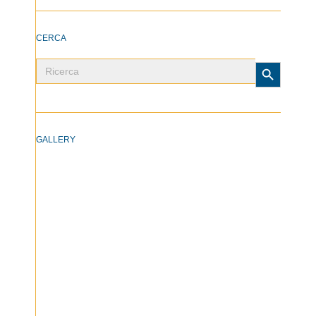
CERCA
Search Button
Search
for:
GALLERY