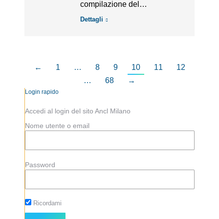
compilazione del…
Dettagli
←
1
…
8
9
10
11
12
…
68
→
Login rapido
Accedi al login del sito Ancl Milano
Nome utente o email
Password
Ricordami