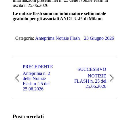
Informazioni presenti nel n. 25 delle Notizie Flash in
uscita il 25.06.2026
Le notizie flash sono un informatore settimanale
gratuito per gli associati ANCL U.P. di Milano
Categoria:
Anteprima Notizie Flash
23 Giugno 2026
Naviga
tra
PRECEDENTE
SUCCESSIVO
Anteprima n. 2
i
NOTIZIE
delle Notizie
Post
Prossimo
FLASH n. 25 del
post
Flash n. 25 del
precedente:
post:
25.06.2026
25.06.2026
Post correlati