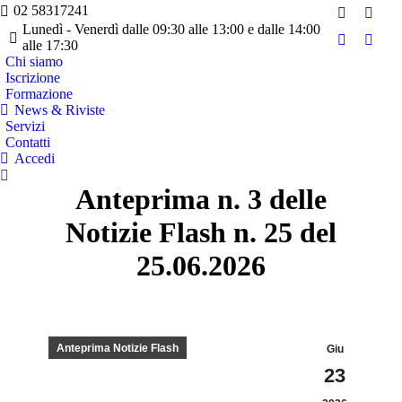
02 58317241
Facebook
Twitte
Lunedì - Venerdì dalle 09:30 alle 13:00 e dalle 14:00
page
page
alle 17:30
YouTube
Linke
opens
opens
Chi siamo
page
page
Iscrizione
in
in
opens
opens
Formazione
new
new
in
in
News & Riviste
window
wind
Servizi
new
new
Contatti
window
wind
Accedi
Cerca:
Anteprima n. 3 delle
Notizie Flash n. 25 del
25.06.2026
Anteprima Notizie Flash
Giu
23