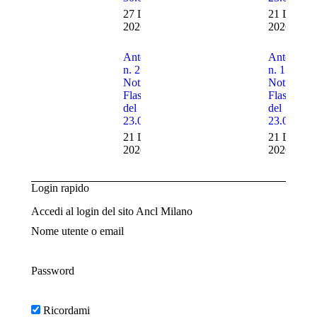
27 Luglio
21 Luglio
2026
2026
Anteprima
Anteprima
n. 2 delle
n. 1 delle
Notizie
Notizie
Flash n. 29
Flash n. 2
del
del
23.07.2026
23.07.202
21 Luglio
21 Luglio
2026
2026
Login rapido
Accedi al login del sito Ancl Milano
Nome utente o email
Password
Ricordami