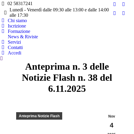
02 58317241
Facebook
Twitt
Lunedì - Venerdì dalle 09:30 alle 13:00 e dalle 14:00
page
page
alle 17:30
YouTube
Linke
opens
open
Chi siamo
page
page
Iscrizione
in
in
opens
open
Formazione
new
new
in
in
News & Riviste
window
wind
Servizi
new
new
Contatti
window
wind
Accedi
Cerca:
Anteprima n. 3 delle
Notizie Flash n. 38 del
6.11.2025
Anteprima Notizie Flash
Nov
4