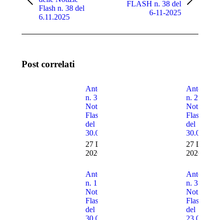
Post
Prossimo
FLASH n. 38 del
post
Flash n. 38 del
precedente:
post:
6-11-2025
6.11.2025
Post correlati
Anteprima
Anteprima
n. 3 delle
n. 2 delle
Notizie
Notizie
Flash n. 30
Flash n. 3
del
del
30.07.2026
30.07.202
27 Luglio
27 Luglio
2026
2026
Anteprima
Anteprima
n. 1 delle
n. 3 delle
Notizie
Notizie
Flash n. 30
Flash n. 2
del
del
30.07.2026
23.07.202