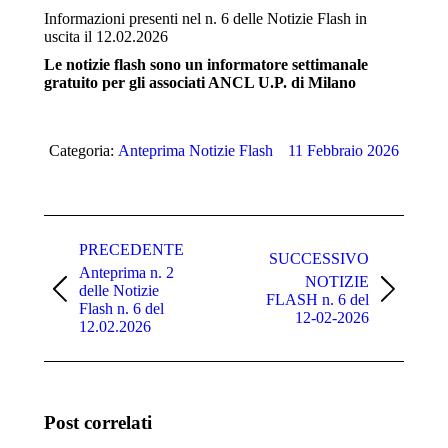
Informazioni presenti nel n. 6 delle Notizie Flash in
uscita il 12.02.2026
Le notizie flash sono un informatore settimanale
gratuito per gli associati ANCL U.P. di Milano
Categoria:
Anteprima Notizie Flash
11 Febbraio 2026
Naviga
tra
PRECEDENTE
SUCCESSIVO
Anteprima n. 2
i
NOTIZIE
delle Notizie
Post
Prossimo
FLASH n. 6 del
post
Flash n. 6 del
precedente:
post:
12-02-2026
12.02.2026
Post correlati