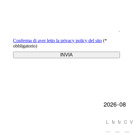
Conferma di aver letto la privacy policy del sito
(*
obbligatorio)
L
M
M
G
V
27
28
29