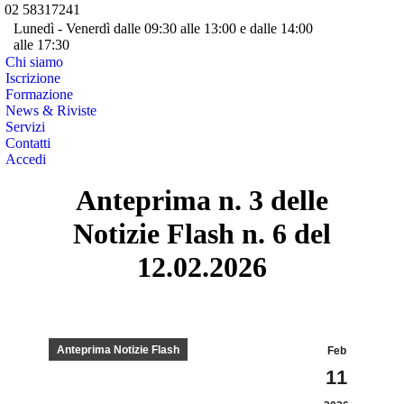
02 58317241
Facebook
Twitte
Lunedì - Venerdì dalle 09:30 alle 13:00 e dalle 14:00
page
page
alle 17:30
YouTube
Linke
opens
opens
Chi siamo
page
page
Iscrizione
in
in
opens
opens
Formazione
new
new
in
in
News & Riviste
window
wind
Servizi
new
new
Contatti
window
wind
Accedi
Cerca:
Anteprima n. 3 delle
Notizie Flash n. 6 del
12.02.2026
Anteprima Notizie Flash
Feb
11