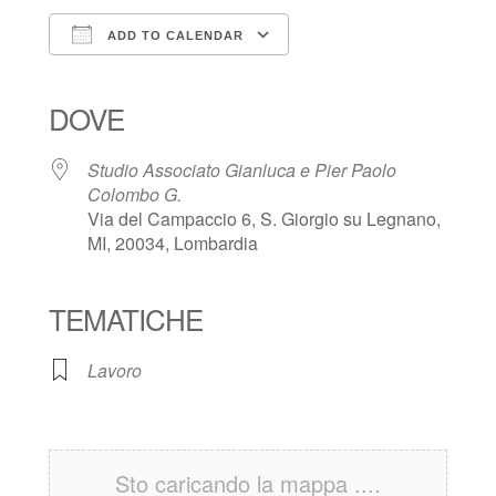
ADD TO CALENDAR
Download ICS
Google Calendar
iCalendar
Office 365
Outlook Live
DOVE
Studio Associato Gianluca e Pier Paolo
Colombo G.
Via del Campaccio 6, S. Giorgio su Legnano,
MI, 20034, Lombardia
TEMATICHE
Lavoro
Sto caricando la mappa ....