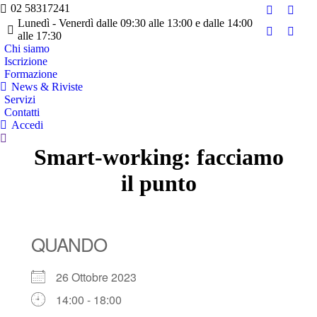
02 58317241
Facebook
Twitte
Lunedì - Venerdì dalle 09:30 alle 13:00 e dalle 14:00
page
page
alle 17:30
YouTube
Linke
opens
opens
Chi siamo
page
page
Iscrizione
in
in
opens
opens
Formazione
new
new
in
in
News & Riviste
window
wind
Servizi
new
new
Contatti
window
wind
Accedi
Cerca:
Smart-working: facciamo
il punto
QUANDO
26 Ottobre 2023
14:00 - 18:00