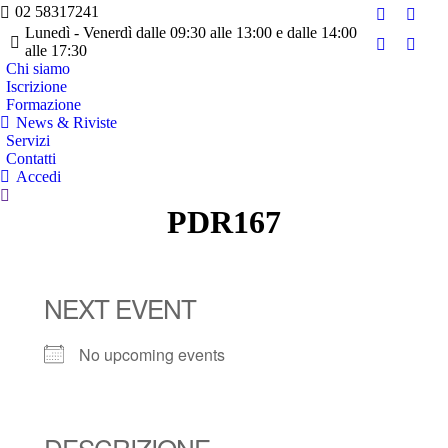
02 58317241
Facebook
Twitte
Lunedì - Venerdì dalle 09:30 alle 13:00 e dalle 14:00
page
page
alle 17:30
YouTube
Linke
opens
opens
Chi siamo
page
page
Iscrizione
in
in
opens
opens
Formazione
new
new
in
in
News & Riviste
window
wind
Servizi
new
new
Contatti
window
wind
Accedi
Cerca:
PDR167
NEXT EVENT
No upcoming events
DESCRIZIONE