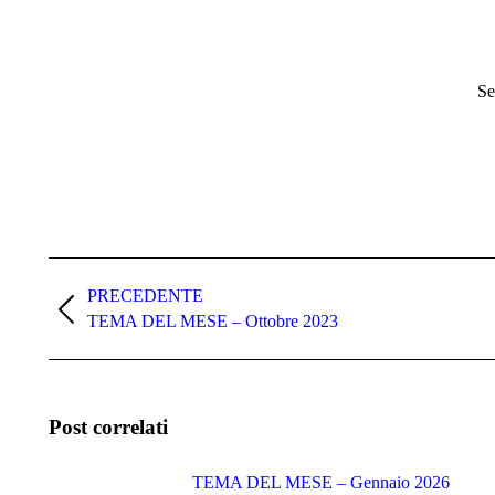
Se
Naviga
tra
PRECEDENTE
Post
TEMA DEL MESE – Ottobre 2023
i
precedente:
post
Post correlati
TEMA DEL MESE – Gennaio 2026