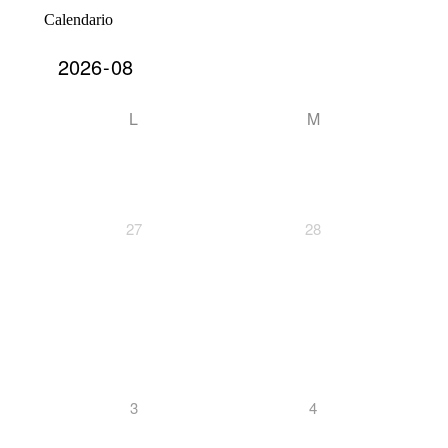
Calendario
L
M
27
28
3
4