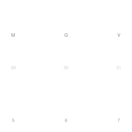
M
G
V
29
30
31
5
6
7