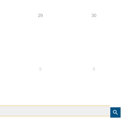
29
30
5
6
Search Button