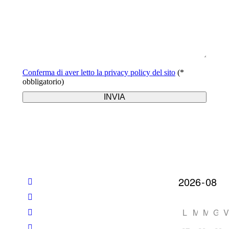
Conferma di aver letto la privacy policy del sito
(*
obbligatorio)
L
M
M
G
V