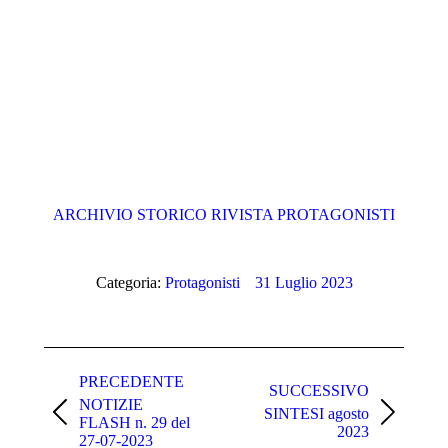
ARCHIVIO STORICO RIVISTA PROTAGONISTI
Categoria:
Protagonisti
31 Luglio 2023
Naviga
tra
PRECEDENTE
SUCCESSIVO
NOTIZIE
i
SINTESI agosto
Post
Prossimo
FLASH n. 29 del
2023
post
precedente:
post:
27-07-2023