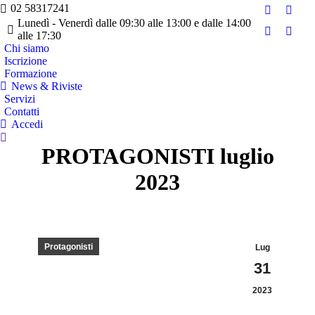
02 58317241
Facebook
Twitte
Lunedì - Venerdì dalle 09:30 alle 13:00 e dalle 14:00
page
page
alle 17:30
YouTube
Linke
opens
opens
Chi siamo
page
page
Iscrizione
in
in
opens
opens
Formazione
new
new
in
in
News & Riviste
window
wind
Servizi
new
new
Contatti
window
wind
Accedi
Cerca:
PROTAGONISTI luglio
2023
Protagonisti
Lug
31
2023