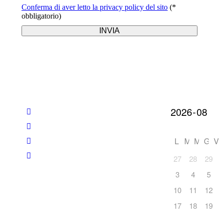
Conferma di aver letto la privacy policy del sito
(*
obbligatorio)
L
M
M
G
V
27
28
29
3
4
5
10
11
12
17
18
19