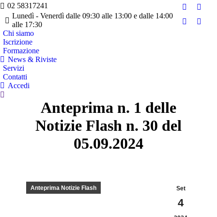
02 58317241
Facebook
Twitte
Lunedì - Venerdì dalle 09:30 alle 13:00 e dalle 14:00
page
page
alle 17:30
YouTube
Linke
opens
opens
Chi siamo
page
page
Iscrizione
in
in
opens
opens
Formazione
new
new
in
in
News & Riviste
window
wind
Servizi
new
new
Contatti
window
wind
Accedi
Cerca:
Anteprima n. 1 delle
Notizie Flash n. 30 del
05.09.2024
Anteprima Notizie Flash
Set
4