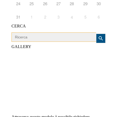
24
25
26
27
28
29
30
31
1
2
3
5
6
4
CERCA
Search Button
Search
for:
GALLERY
Attraverso questo modulo è possibile richiedere