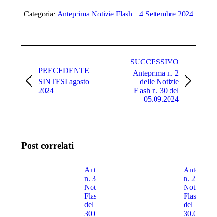
Categoria:
Anteprima Notizie Flash
4 Settembre 2024
Naviga
tra
SUCCESSIVO
PRECEDENTE
Anteprima n. 2
i
SINTESI agosto
delle Notizie
Post
Prossimo
post
2024
Flash n. 30 del
precedente:
post:
05.09.2024
Post correlati
Anteprima
Anteprima
n. 3 delle
n. 2 delle
Notizie
Notizie
Flash n. 30
Flash n. 3
del
del
30.07.2026
30.07.202