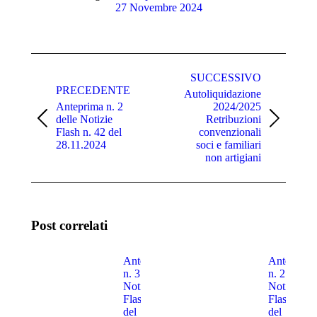
27 Novembre 2024
Naviga
tra
SUCCESSIVO
PRECEDENTE
Autoliquidazione
i
Anteprima n. 2
2024/2025
post
delle Notizie
Retribuzioni
Post
Prossimo
Flash n. 42 del
convenzionali
precedente:
post:
28.11.2024
soci e familiari
non artigiani
Post correlati
Anteprima
Anteprima
n. 3 delle
n. 2 delle
Notizie
Notizie
Flash n. 30
Flash n. 3
del
del