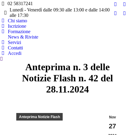
02 58317241
Facebook
Twitt
Lunedì - Venerdì dalle 09:30 alle 13:00 e dalle 14:00
page
page
alle 17:30
YouTube
Linke
opens
open
Chi siamo
page
page
Iscrizione
in
in
opens
open
Formazione
new
new
in
in
News & Riviste
window
wind
Servizi
new
new
Contatti
window
wind
Accedi
Cerca:
Anteprima n. 3 delle
Notizie Flash n. 42 del
28.11.2024
Anteprima Notizie Flash
Nov
27