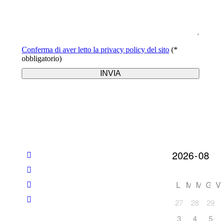
Conferma di aver letto la privacy policy del sito
(*
obbligatorio)
L
M
M
G
V
27
28
29
3
4
5