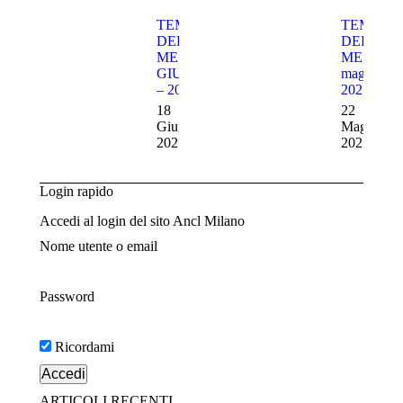
TEMA
TEMA
DEL
DEL
MESE –
MESE-
GIUGNO
maggio-
– 2025
2025
18
22
Giugno
Maggio
2025
2025
Login rapido
Accedi al login del sito Ancl Milano
Nome utente o email
Password
Ricordami
ARTICOLI RECENTI