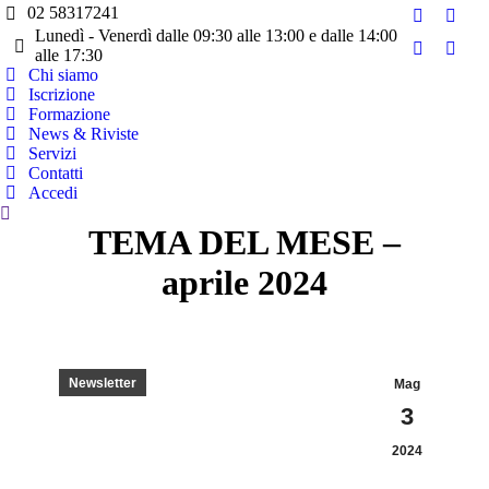
02 58317241
Facebook
Twitt
Lunedì - Venerdì dalle 09:30 alle 13:00 e dalle 14:00
page
page
alle 17:30
YouTube
Linke
opens
open
Chi siamo
page
page
Iscrizione
in
in
opens
open
Formazione
new
new
in
in
News & Riviste
window
wind
Servizi
new
new
Contatti
window
wind
Accedi
Cerca:
TEMA DEL MESE –
aprile 2024
Newsletter
Mag
3
2024