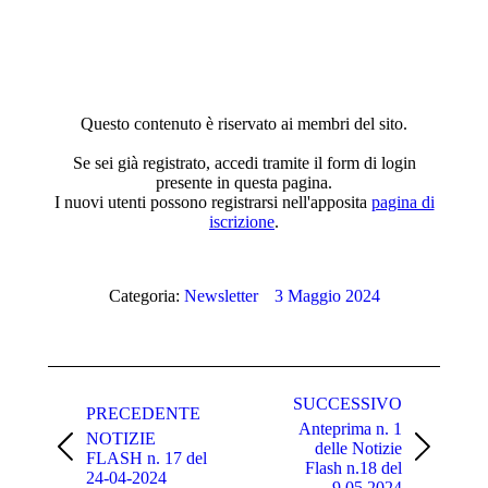
Questo contenuto è riservato ai membri del sito.
Se sei già registrato, accedi tramite il form di login
presente in questa pagina.
I nuovi utenti possono registrarsi nell'apposita
pagina di
iscrizione
.
Categoria:
Newsletter
3 Maggio 2024
Naviga
tra
SUCCESSIVO
PRECEDENTE
Anteprima n. 1
i
NOTIZIE
delle Notizie
Post
Prossimo
FLASH n. 17 del
post
Flash n.18 del
precedente:
post:
24-04-2024
9.05.2024