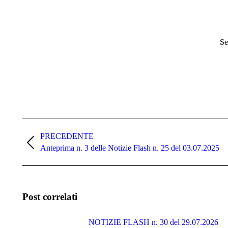
Se
Naviga
tra
PRECEDENTE
Post
Anteprima n. 3 delle Notizie Flash n. 25 del 03.07.2025
i
precedente:
post
Post correlati
NOTIZIE FLASH n. 30 del 29.07.2026